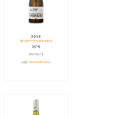
2018
SELEKTION SOLARIS
35
€
90
/
95,73
€
l
zzgl.
Versandkosten