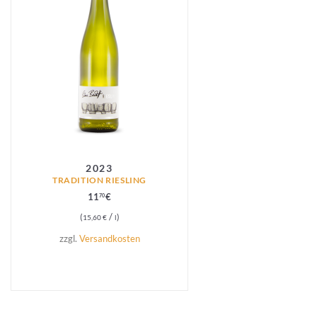
2023
TRADITION RIESLING
11
€
70
/
15,60
€
l
zzgl.
Versandkosten