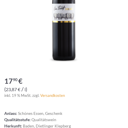
17
€
90
/
23,87
€
l
inkl. 19 % MwSt.
zzgl.
Versandkosten
Anlass:
Schönes Essen, Geschenk
Qualitätsstufe:
Qualitätswein
Herkunft:
Baden, Dietlinger Klepberg