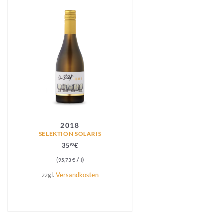
2018
SELEKTION SOLARIS
35
€
90
/
95,73
€
l
zzgl.
Versandkosten