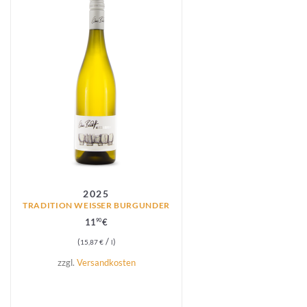
2025
TRADITION WEISSER BURGUNDER
11
€
90
/
15,87
€
l
zzgl.
Versandkosten