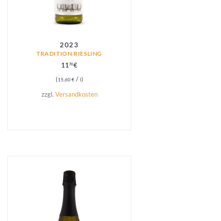
2023
TRADITION RIESLING
11
€
70
/
15,60
€
l
zzgl.
Versandkosten