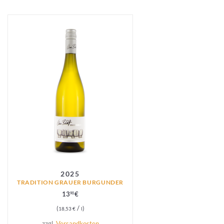
2025
TRADITION GRAUER BURGUNDER
13
€
90
/
18,53
€
l
zzgl.
Versandkosten