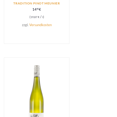
TRADITION PINOT MEUNIER
14
€
90
/
19,87
€
l
zzgl.
Versandkosten