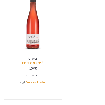
2024
EDITION ROSÉ
10
€
20
/
13,60
€
l
zzgl.
Versandkosten