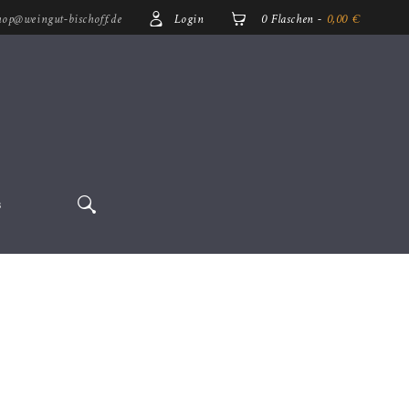
op@weingut-bischoff.de
Login
0 Flaschen
-
0,00 €
B