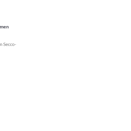
aumen
m Secco-