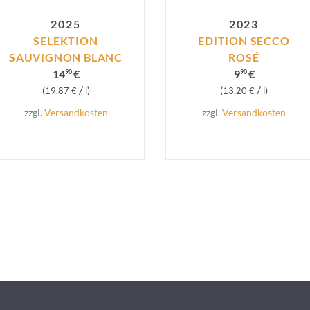
2025
2023
SELEKTION
EDITION SECCO
SAUVIGNON BLANC
ROSÉ
14
€
9
€
90
90
/
/
19,87
€
l
13,20
€
l
zzgl.
Versandkosten
zzgl.
Versandkosten