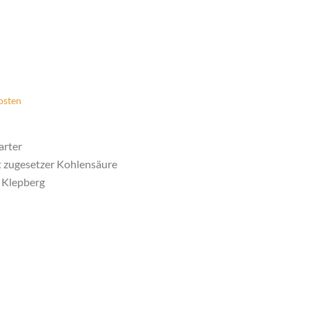
osten
arter
t zugesetzer Kohlensäure
 Klepberg