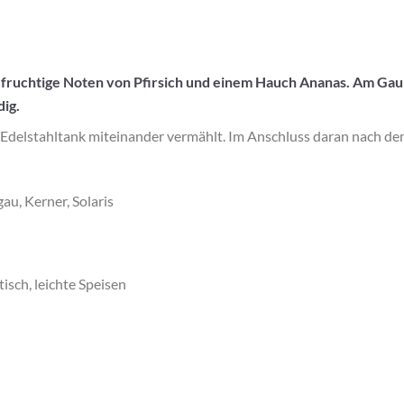
ig, fruchtige Noten von Pfirsich und einem Hauch Ananas. Am G
dig.
el­stahl­tank miteinander vermählt. Im Anschluss daran nach de
au, Kerner, Solaris
atisch, leichte Speisen