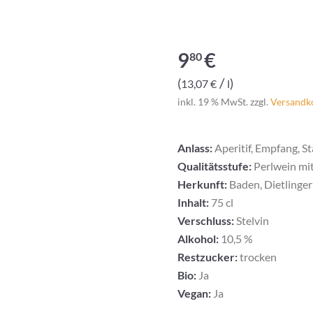
9
€
80
/
13,07
€
l
inkl. 19 % MwSt.
zzgl.
Versandk
Anlass:
Aperitif, Empfang, St
Qualitätsstufe:
Perlwein mi
Herkunft:
Baden, Dietlinger
Inhalt:
75 cl
Verschluss:
Stelvin
Alkohol:
10,5 %
Restzucker:
trocken
Bio:
Ja
Vegan:
Ja